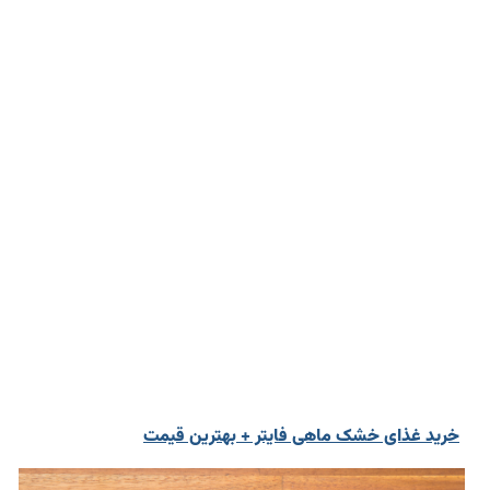
خرید غذای خشک ماهی فایتر + بهترین قیمت