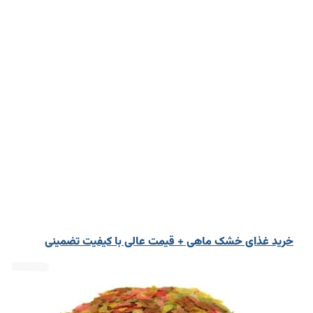
خرید غذای خشک ماهی + قیمت عالی با کیفیت تضمینی