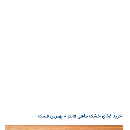
خرید غذای خشک ماهی فایتر + بهترین قیمت